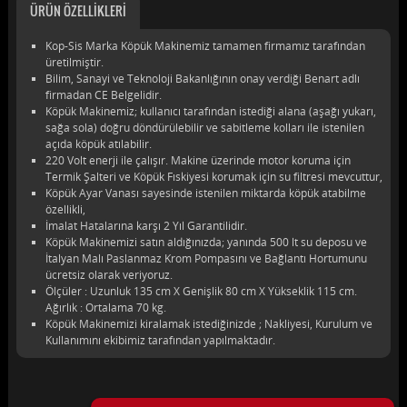
ÜRÜN ÖZELLİKLERİ
Kop-Sis Marka Köpük Makinemiz tamamen firmamız tarafından
üretilmiştir.
Bilim, Sanayi ve Teknoloji Bakanlığının onay verdiği Benart adlı
firmadan CE Belgelidir.
Köpük Makinemiz; kullanıcı tarafından istediği alana (aşağı yukarı,
sağa sola) doğru döndürülebilir ve sabitleme kolları ile istenilen
açıda köpük atılabilir.
220 Volt enerji ile çalışır. Makine üzerinde motor koruma için
Termik Şalteri ve Köpük Fıskiyesi korumak için su filtresi mevcuttur,
Köpük Ayar Vanası sayesinde istenilen miktarda köpük atabilme
özellikli,
İmalat Hatalarına karşı 2 Yıl Garantilidir.
Köpük Makinemizi satın aldığınızda; yanında 500 lt su deposu ve
İtalyan Malı Paslanmaz Krom Pompasını ve Bağlantı Hortumunu
ücretsiz olarak veriyoruz.
Ölçüler : Uzunluk 135 cm X Genişlik 80 cm X Yükseklik 115 cm.
Ağırlık : Ortalama 70 kg.
Köpük Makinemizi kiralamak istediğinizde ; Nakliyesi, Kurulum ve
Kullanımını ekibimiz tarafından yapılmaktadır.