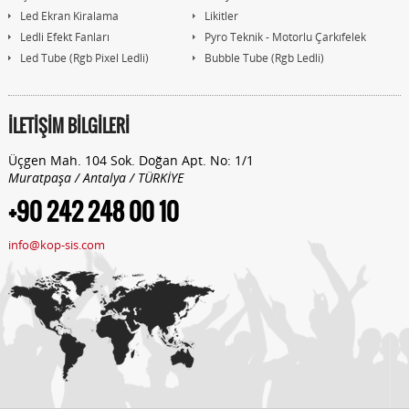
Led Ekran Kiralama
Likitler
Ledli Efekt Fanları
Pyro Teknik - Motorlu Çarkıfelek
Led Tube (Rgb Pixel Ledli)
Bubble Tube (Rgb Ledli)
İLETİŞİM BİLGİLERİ
Üçgen Mah. 104 Sok. Doğan Apt. No: 1/1
Muratpaşa / Antalya / TÜRKİYE
+90 242 248 00 10
info@kop-sis.com