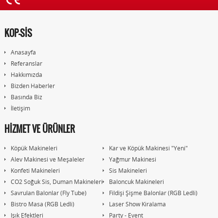
KOP-SİS
Anasayfa
Referanslar
Hakkımızda
Bizden Haberler
Basında Biz
İletişim
HİZMET VE ÜRÜNLER
Köpük Makineleri
Kar ve Köpük Makinesi "Yeni"
Alev Makinesi ve Meşaleler
Yağmur Makinesi
Konfeti Makineleri
Sis Makineleri
CO2 Soğuk Sis, Duman Makineleri
Baloncuk Makineleri
Savrulan Balonlar (Fly Tube)
Fildişi Şişme Balonlar (RGB Ledli)
Bistro Masa (RGB Ledli)
Laser Show Kiralama
Işık Efektleri
Party - Event