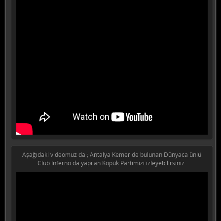
Aşağıdaki videomuz da ; Antalya Kemer de bulunan Dünyaca ünlü
Club İnferno da yapılan Köpük Partimizi izleyebilirsiniz.