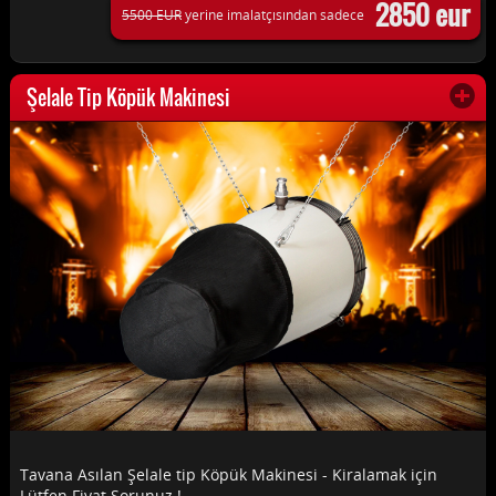
2850 eur
5500 EUR
yerine imalatçısından sadece
Şelale Tip Köpük Makinesi
Tavana Asılan Şelale tip Köpük Makinesi - Kiralamak için
Lütfen Fiyat Sorunuz !...