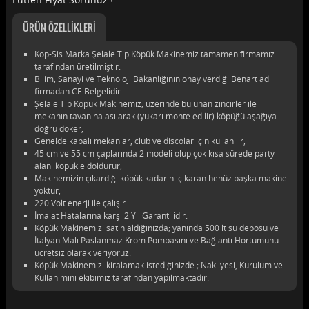
ÜRÜN ÖZELLİKLERİ
Kop-Sis Marka Şelale Tip Köpük Makinemiz tamamen firmamız
tarafından üretilmiştir.
Bilim, Sanayi ve Teknoloji Bakanlığının onay verdiği Benart adlı
firmadan CE Belgelidir.
Şelale Tip Köpük Makinemiz; üzerinde bulunan zincirler ile
mekanın tavanına asılarak (yukarı monte edilir) köpüğü aşağıya
doğru döker,
Genelde kapalı mekanlar, club ve discolar için kullanılır,
45 cm ve 55 cm çaplarında 2 modeli olup çok kısa sürede party
alanı köpükle doldurur,
Makinemizin çıkardığı köpük kadarını çıkaran henüz başka makine
yoktur,
220 Volt enerji ile çalışır.
İmalat Hatalarına karşı 2 Yıl Garantilidir.
Köpük Makinemizi satın aldığınızda; yanında 500 lt su deposu ve
İtalyan Malı Paslanmaz Krom Pompasını ve Bağlantı Hortumunu
ücretsiz olarak veriyoruz.
Köpük Makinemizi kiralamak istediğinizde ; Nakliyesi, Kurulum ve
Kullanımını ekibimiz tarafından yapılmaktadır.